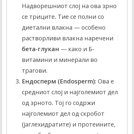
Надворешниот слој на ова зрно
се триците. Тие се полни со
диетални влакна — особено
растворливи влакна наречени
бета-глукан
— како и Б-
витамини и минерали во
трагови.
Ендосперм (Endosperm):
Ова е
средниот слој и најголемиот дел
од зрното. Тој го содржи
најголемиот дел од скробот
(јаглехидратите) и протеините,