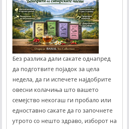
Без разлика дали сакате однапред
да подготвите појадок за цела
недела, да ги испечете најдобрите
овесни колачиња што вашето
семејство некогаш ги пробало или
едноставно сакате да го започнете
утрото со нешто здраво, изборот на