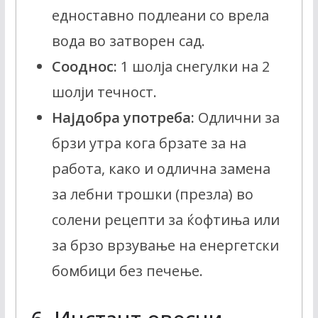
едноставно подлеани со врела
вода во затворен сад.
Сооднос:
1 шолја снегулки на 2
шолји течност.
Најдобра употреба:
Одлични за
брзи утра кога брзате за на
работа, како и одлична замена
за лебни трошки (презла) во
солени рецепти за ќофтиња или
за брзо врзување на енергетски
бомбици без печење.