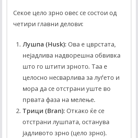
Секое цело зрно овес се состои од
четири главни делови:
Лушпа (Husk):
Ова е цврстата,
нејадлива надворешна обвивка
што го штити зрното. Таа е
целосно несварлива за луѓето и
мора да се отстрани уште во
првата фаза на мелење.
Трици (Bran):
Откако ќе се
отстрани лушпата, останува
јадливото зрно (цело зрно).