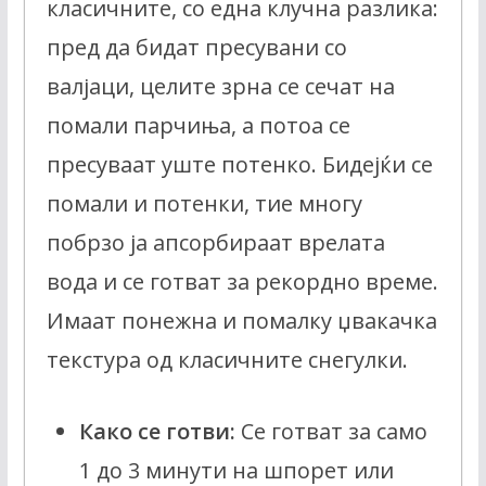
класичните, со една клучна разлика:
пред да бидат пресувани со
валјаци, целите зрна се сечат на
помали парчиња, а потоа се
пресуваат уште потенко. Бидејќи се
помали и потенки, тие многу
побрзо ја апсорбираат врелата
вода и се готват за рекордно време.
Имаат понежна и помалку џвакачка
текстура од класичните снегулки.
Како се готви:
Се готват за само
1 до 3 минути на шпорет или