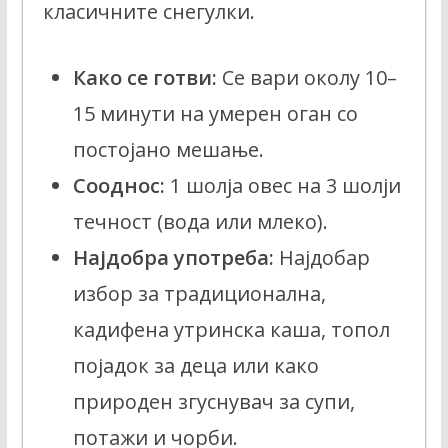
класичните снегулки.
Како се готви:
Се вари околу 10–
15 минути на умерен оган со
постојано мешање.
Сооднос:
1 шолја овес на 3 шолји
течност (вода или млеко).
Најдобра употреба:
Најдобар
избор за традиционална,
кадифена утринска каша, топол
појадок за деца или како
природен згуснувач за супи,
потажи и чорби.