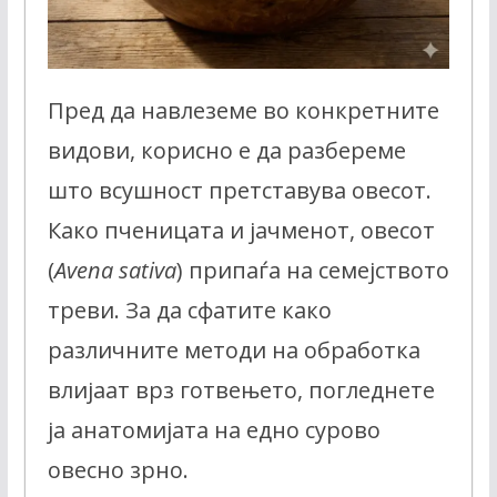
Пред да навлеземе во конкретните
видови, корисно е да разбереме
што всушност претставува овесот.
Како пченицата и јачменот, овесот
(
Avena sativa
) припаѓа на семејството
треви. За да сфатите како
различните методи на обработка
влијаат врз готвењето, погледнете
ја анатомијата на едно сурово
овесно зрно.