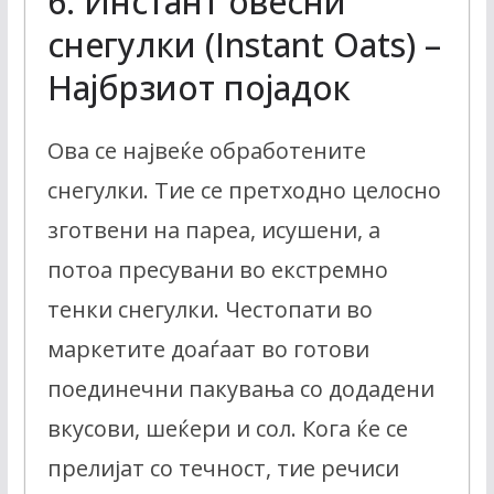
6. Инстант овесни
снегулки (Instant Oats) –
Најбрзиот појадок
Ова се највеќе обработените
снегулки. Тие се претходно целосно
зготвени на пареа, исушени, а
потоа пресувани во екстремно
тенки снегулки. Честопати во
маркетите доаѓаат во готови
поединечни пакувања со додадени
вкусови, шеќери и сол. Кога ќе се
прелијат со течност, тие речиси