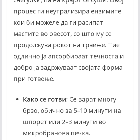
процес ги неутрализира ензимите
кои би можеле да ги расипат
мастите во овесот, со што му се
продолжува рокот на траење. Тие
одлично ја апсорбираат течноста и
добро ја задржуваат својата форма
при готвење.
Како се готви:
Се варат многу
брзо, обично за 5–10 минути на
шпорет или 2–3 минути во
микробранова печка.