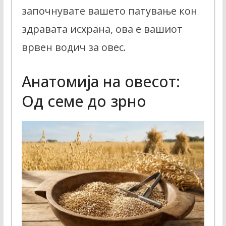
започнувате вашето патување кон
здравата исхрана, ова е вашиот
врвен водич за овес.
Анатомија на овесот:
Од семе до зрно