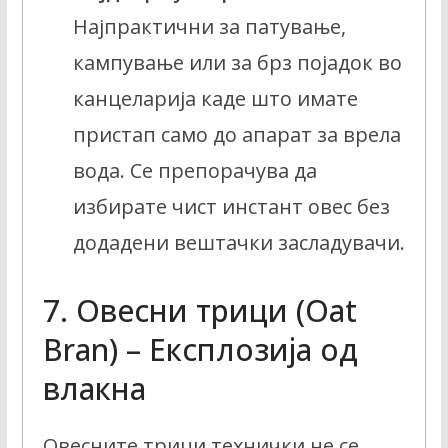
Најпрактични за патување,
кампување или за брз појадок во
канцеларија каде што имате
пристап само до апарат за врела
вода. Се препорачува да
избирате чист инстант овес без
додадени вештачки засладувачи.
7. Овесни трици (Oat
Bran) – Експлозија од
влакна
Овесните трици технички не се