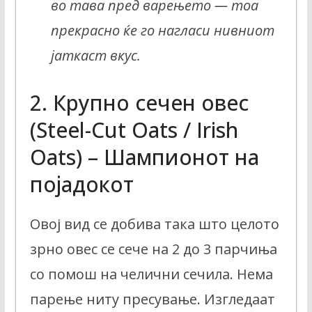
во тава пред варењето — тоа
прекрасно ќе го нагласи нивниот
јаткаст вкус.
2. Крупно сечен овес
(Steel-Cut Oats / Irish
Oats) – Шампионот на
појадокот
Овој вид се добива така што целото
зрно овес се сече на 2 до 3 парчиња
со помош на челични сечила. Нема
парење ниту пресување. Изгледаат