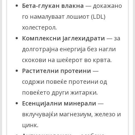
Бета-глукан влакна
— докажано
го намалуваат лошиот (LDL)
холестерол.
Комплексни јаглехидрати
— за
долготрајна енергија без нагли
скокови на шеќерот во крвта.
Растителни протеини
—
содржи повеќе протеини од
повеќето други житарки.
Есенцијални минерали
—
вклучувајќи магнезиум, железо и
цинк.