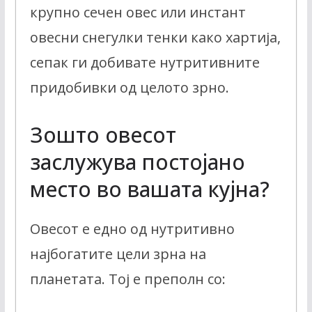
крупно сечен овес или инстант
овесни снегулки тенки како хартија,
сепак ги добивате нутритивните
придобивки од целото зрно.
Зошто овесот
заслужува постојано
место во вашата кујна?
Овесот е едно од нутритивно
најбогатите цели зрна на
планетата. Тој е преполн со: