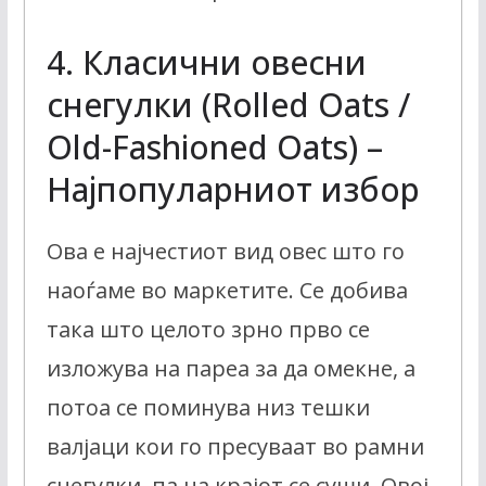
4. Класични овесни
снегулки (Rolled Oats /
Old-Fashioned Oats) –
Најпопуларниот избор
Ова е најчестиот вид овес што го
наоѓаме во маркетите. Се добива
така што целото зрно прво се
изложува на пареа за да омекне, а
потоа се поминува низ тешки
валјаци кои го пресуваат во рамни
снегулки, па на крајот се суши. Овој