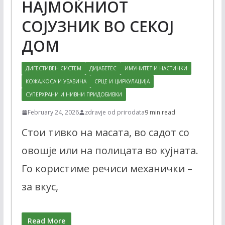
НАЈМОЌНИОТ
СОЈУЗНИК ВО СЕКОЈ
ДОМ
ДИГЕСТИВЕН СИСТЕМ
ДИЈАБЕТЕС
ИМУНИТЕТ И НАСТИНКИ
КОЖА,КОСА И УБАВИНА
СРЦЕ И ЦИРКУЛАЦИЈА
СУПЕРХРАНИ И НИВНИ ПРИДОБИВКИ
February 24, 2026
zdravje od prirodata
9 min read
Стои тивко на масата, во садот со
овошје или на полицата во кујната.
Го користиме речиси механички –
за вкус,
Read More