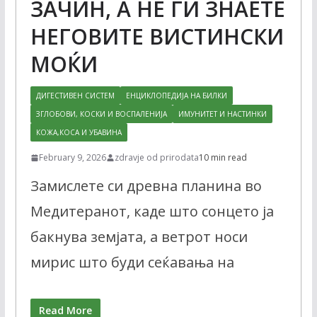
ЗАЧИН, А НЕ ГИ ЗНАЕТЕ
НЕГОВИТЕ ВИСТИНСКИ
МОЌИ
ДИГЕСТИВЕН СИСТЕМ
ЕНЦИКЛОПЕДИЈА НА БИЛКИ
ЗГЛОБОВИ, КОСКИ И ВОСПАЛЕНИЈА
ИМУНИТЕТ И НАСТИНКИ
КОЖА,КОСА И УБАВИНА
February 9, 2026
zdravje od prirodata
10 min read
Замислете си древна планина во
Медитеранот, каде што сонцето ја
бакнува земјата, а ветрот носи
мирис што буди сеќавања на
Read More