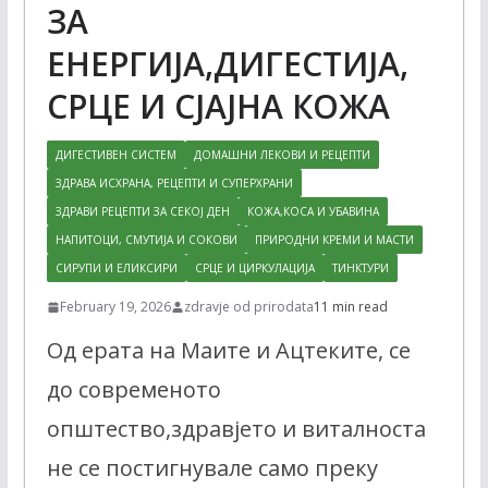
ЗА
ЕНЕРГИЈА,ДИГЕСТИЈА,
СРЦЕ И СЈАЈНА КОЖА
ДИГЕСТИВЕН СИСТЕМ
ДОМАШНИ ЛЕКОВИ И РЕЦЕПТИ
ЗДРАВА ИСХРАНА, РЕЦЕПТИ И СУПЕРХРАНИ
ЗДРАВИ РЕЦЕПТИ ЗА СЕКОЈ ДЕН
КОЖА,КОСА И УБАВИНА
НАПИТОЦИ, СМУТИЈА И СОКОВИ
ПРИРОДНИ КРЕМИ И МАСТИ
СИРУПИ И ЕЛИКСИРИ
СРЦЕ И ЦИРКУЛАЦИЈА
ТИНКТУРИ
February 19, 2026
zdravje od prirodata
11 min read
Од ерата на Маите и Ацтеките, се
до современото
општество,здравјето и виталноста
не се постигнувале само преку