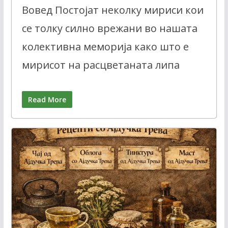
Вовед Постојат неколку мириси кои
се толку силно врежани во нашата
колективна меморија како што е
мирисот на расцветаната липа
Read More