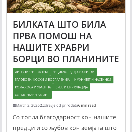
БИЛКАТА ШТО БИЛА
ПРВА ПОМОШ НА
НАШИТЕ ХРАБРИ
БОРЦИ ВО ПЛАНИНИТЕ
ДИГЕСТИВЕН СИСТЕМ
ЕНЦИКЛОПЕДИЈА НА БИЛКИ
ЗГЛОБОВИ, КОСКИ И ВОСПАЛЕНИЈА
ИМУНИТЕТ И НАСТИНКИ
КОЖА,КОСА И УБАВИНА
СРЦЕ И ЦИРКУЛАЦИЈА
ХОРМОНАЛЕН БАЛАНС
March 2, 2026
zdravje od prirodata
6 min read
Со топла благодарност кон нашите
предци и со љубов кон земјата што