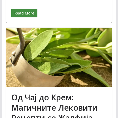
Read More
Од Чај до Крем:
Магичните Лековити
Рецепти со Жалфија