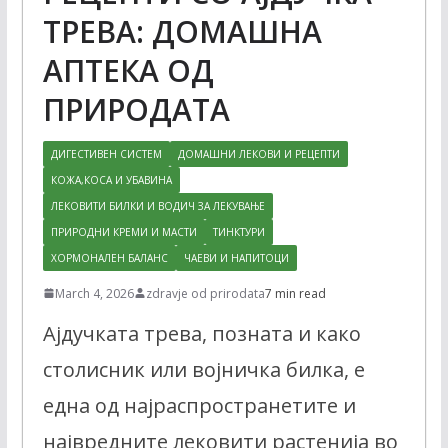
ТРЕВА: ДОМАШНА
АПТЕКА ОД
ПРИРОДАТА
ДИГЕСТИВЕН СИСТЕМ
ДОМАШНИ ЛЕКОВИ И РЕЦЕПТИ
КОЖА,КОСА И УБАВИНА
ЛЕКОВИТИ БИЛКИ И ВОДИЧ ЗА ЛЕКУВАЊЕ
ПРИРОДНИ КРЕМИ И МАСТИ
ТИНКТУРИ
ХОРМОНАЛЕН БАЛАНС
ЧАЕВИ И НАПИТОЦИ
March 4, 2026
zdravje od prirodata
7 min read
Ајдучката трева, позната и како
столисник или војничка билка, е
една од најраспространетите и
највредните лековити растенија во