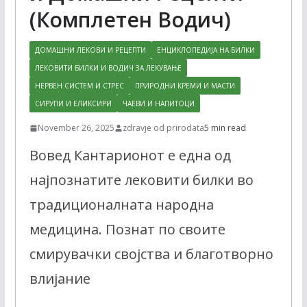
(Комплетен Водич)
ДОМАШНИ ЛЕКОВИ И РЕЦЕПТИ
ЕНЦИКЛОПЕДИЈА НА БИЛКИ
ЛЕКОВИТИ БИЛКИ И ВОДИЧ ЗА ЛЕКУВАЊЕ
НЕРВЕН СИСТЕМ И СТРЕС
ПРИРОДНИ КРЕМИ И МАСТИ
СИРУПИ И ЕЛИКСИРИ
ЧАЕВИ И НАПИТОЦИ
November 26, 2025
zdravje od prirodata
5 min read
Вовед Кантарионот е една од
најпознатите лековити билки во
традиционалната народна
медицина. Познат по своите
смирувачки својства и благотворно
влијание