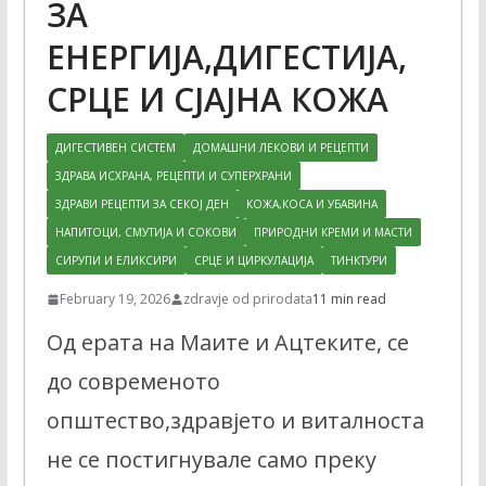
ЗА
ЕНЕРГИЈА,ДИГЕСТИЈА,
СРЦЕ И СЈАЈНА КОЖА
ДИГЕСТИВЕН СИСТЕМ
ДОМАШНИ ЛЕКОВИ И РЕЦЕПТИ
ЗДРАВА ИСХРАНА, РЕЦЕПТИ И СУПЕРХРАНИ
ЗДРАВИ РЕЦЕПТИ ЗА СЕКОЈ ДЕН
КОЖА,КОСА И УБАВИНА
НАПИТОЦИ, СМУТИЈА И СОКОВИ
ПРИРОДНИ КРЕМИ И МАСТИ
СИРУПИ И ЕЛИКСИРИ
СРЦЕ И ЦИРКУЛАЦИЈА
ТИНКТУРИ
February 19, 2026
zdravje od prirodata
11 min read
Од ерата на Маите и Ацтеките, се
до современото
општество,здравјето и виталноста
не се постигнувале само преку