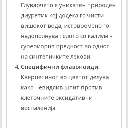
Глуварчето е уникатен природен
диуретик кој додека го чисти
вишокот вода, истовремено го
надополнува телото со калиум –
супериорна предност во однос
на синтетичките лекови.
Специфични флавоноиди:
Кверцетинот во цветот делува
како невидлив штит против
клеточните оксидативни
воспаленија.