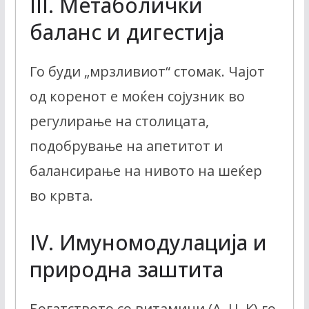
III. Метаболички
баланс и дигестија
Го буди „мрзливиот“ стомак. Чајот
од коренот е моќен сојузник во
регулирање на столицата,
подобрување на апетитот и
балансирање на нивото на шеќер
во крвта.
IV. Имуномодулација и
природна заштита
Богатството со витамини (А, Ц, К) го