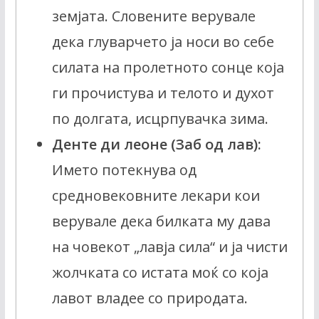
земјата. Словените верувале
дека глуварчето ја носи во себе
силата на пролетното сонце која
ги прочистува и телото и духот
по долгата, исцрпувачка зима.
Денте ди леоне (Заб од лав):
Името потекнува од
средновековните лекари кои
верувале дека билката му дава
на човекот „лавја сила“ и ја чисти
жолчката со истата моќ со која
лавот владее со природата.