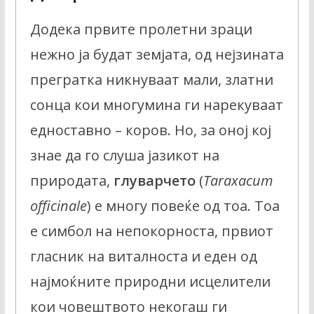
Додека првите пролетни зраци
нежно ја будат земјата, од нејзината
прегратка никнуваат мали, златни
сонца кои многумина ги нарекуваат
едноставно – коров. Но, за оној кој
знае да го слуша јазикот на
природата,
глуварчето
(
Taraxacum
officinale
) е многу повеќе од тоа. Тоа
е симбол на непокорноста, првиот
гласник на виталноста и еден од
најмоќните природни исцелители
кои човештвото некогаш ги