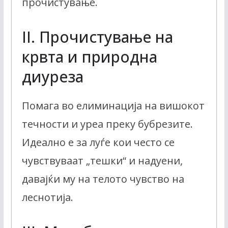
прочистување.
II. Прочистување на
крвта и природна
диуреза
Помага во елиминација на вишокот
течности и уреа преку бубрезите.
Идеално е за луѓе кои често се
чувствуваат „тешки“ и надуени,
давајќи му на телото чувство на
леснотија.