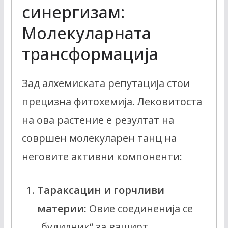
синергизам:
Молекуларната
трансформација
Зад алхемиската репутација стои
прецизна фитохемија. Лековитоста
на ова растение е резултат на
совршен молекуларен танц на
неговите активни компоненти:
Тараксацин и горчливи
материи:
Овие соединенија се
„будилник“ за вашиот