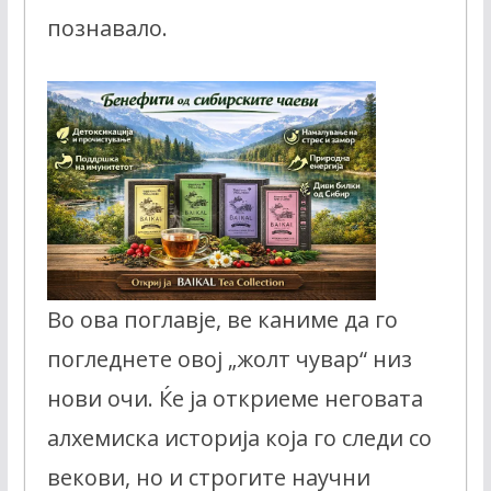
познавало.
Во ова поглавје, ве каниме да го
погледнете овој „жолт чувар“ низ
нови очи. Ќе ја откриеме неговата
алхемиска историја која го следи со
векови, но и строгите научни