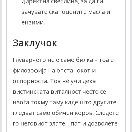
директна светлина, за да ги
зачувате скапоцените масла и
ензими.
Заклучок
Глуварчето не е само билка – тоа е
филозофија на опстанокот и
отпорноста. Тоа нè учи дека
вистинската виталност често се
наоѓа токму таму каде што другите
гледаат само обичен коров. Следете
го неговиот златен пат и дозволете