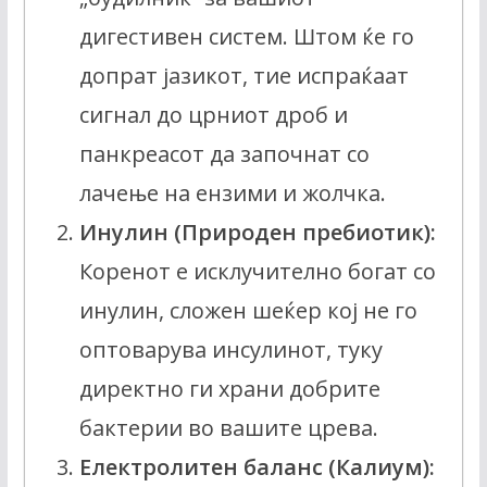
дигестивен систем. Штом ќе го
допрат јазикот, тие испраќаат
сигнал до црниот дроб и
панкреасот да започнат со
лачење на ензими и жолчка.
Инулин (Природен пребиотик):
Коренот е исклучително богат со
инулин, сложен шеќер кој не го
оптоварува инсулинот, туку
директно ги храни добрите
бактерии во вашите црева.
Електролитен баланс (Калиум):