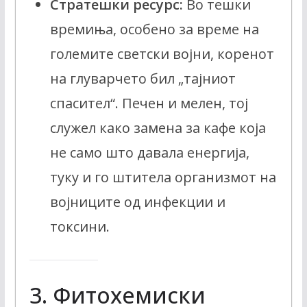
Стратешки ресурс:
Во тешки
времиња, особено за време на
големите светски војни, коренот
на глуварчето бил „тајниот
спасител“. Печен и мелен, тој
служел како замена за кафе која
не само што давала енергија,
туку и го штитела организмот на
војниците од инфекции и
токсини.
3. Фитохемиски