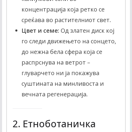
концентрација која ретко се
среќава во растителниот свет.
Цвет и семе:
Од златен диск кој
го следи движењето на сонцето,
до нежна бела сфера која се
распрснува на ветрот –
глуварчето ни ја покажува
суштината на минливоста и
вечната регенерација.
2. Етноботаничка