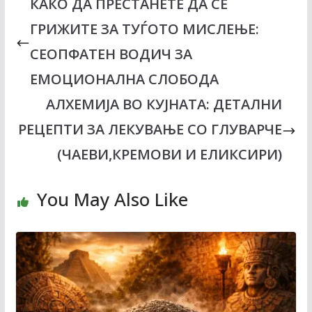
КАКО ДА ПРЕСТАНЕТЕ ДА СЕ
t
o
r
d
A
t
o
e
I
p
ГРИЖИТЕ ЗА ТУЃОТО МИСЛЕЊЕ:
e
k
s
n
p
r
t
СЕОПФАТЕН ВОДИЧ ЗА
)
ЕМОЦИОНАЛНА СЛОБОДА
АЛХЕМИЈА ВО КУЈНАТА: ДЕТАЛНИ
РЕЦЕПТИ ЗА ЛЕКУВАЊЕ СО ГЛУВАРЧЕ
(ЧАЕВИ,КРЕМОВИ И ЕЛИКСИРИ)
You May Also Like