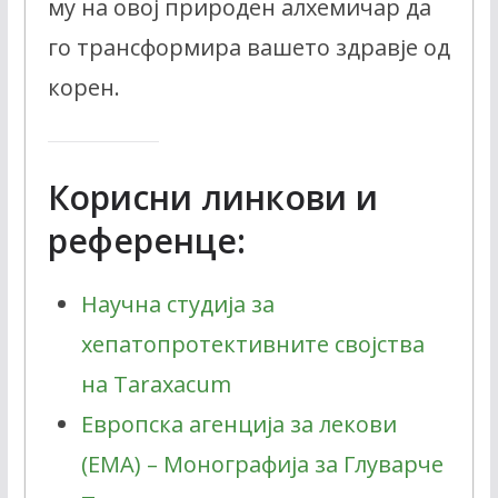
му на овој природен алхемичар да
го трансформира вашето здравје од
корен.
Корисни линкови и
референце:
Научна студија за
хепатопротективните својства
на Taraxacum
Европска агенција за лекови
(EMA) – Монографија за Глуварче