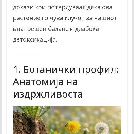
докази кои потврдуваат дека ова
растение го чува клучот за нашиот
внатрешен баланс и длабока
детоксикација.
1. Ботанички профил:
Анатомија на
издржливоста