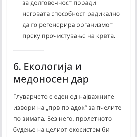
за долговечност поради
неговата способност радикално
да го регенерира организмот
преку прочистување на крвта.
6. Екологија и
медоносен дар
Глуварчето е еден од најважните
извори на „прв појадок“ за пчелите
по зимата. Без него, пролетното
будење на целиот екосистем би