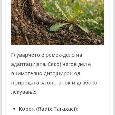
Глуварчето е ремек-дело на
адаптацијата. Секој негов дел е
внимателно дизајниран од
природата за опстанок и длабоко
лекување:
Корен (Radix Taraxaci):