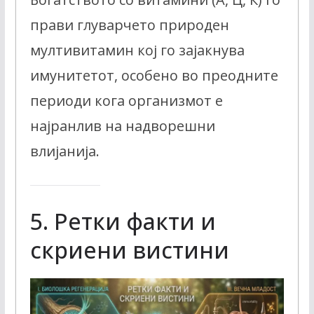
прави глуварчето природен
мултивитамин кој го зајакнува
имунитетот, особено во преодните
периоди кога организмот е
најранлив на надворешни
влијанија.
5. Ретки факти и
скриени вистини