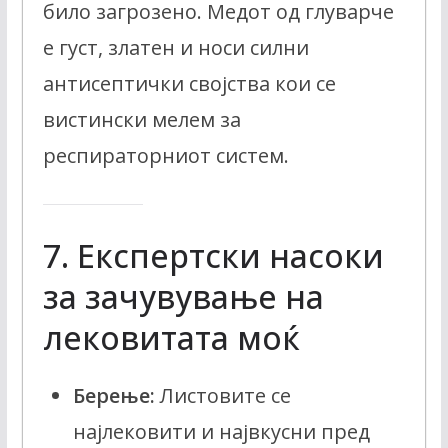
било загрозено. Медот од глуварче
е густ, златен и носи силни
антисептички својства кои се
вистински мелем за
респираторниот систем.
7. Експертски насоки
за зачувување на
лековитата моќ
Берење:
Листовите се
најлековити и највкусни пред