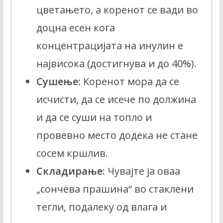
цветањето, а коренот се вади во
доцна есен кога
концентрацијата на инулин е
највисока (достигнува и до 40%).
Сушење:
Коренот мора да се
исчисти, да се исече по должина
и да се суши на топло и
провевно место додека не стане
сосем кршлив.
Складирање:
Чувајте ја оваа
„сончева прашина“ во стаклени
тегли, подалеку од влага и