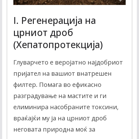
I. Регенерација на
црниот дроб
(Хепатопротекција)
Глуварчето е веројатно најдобриот
пријател на вашиот внатрешен
филтер. Помага во ефикасно
разградување на мастите и ги
елиминира насобраните токсини,
враќајќи му ја на црниот дроб
неговата природна моќ за