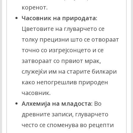
коренот.
Часовник на природата:
Цветовите на глуварчето се
толку прецизни што се отвораат
точно со изгрејсонцето и се
затвораат со првиот мрак,
служејќи им на старите билкари
како непогрешлив природен
часовник.
Алхемија на младоста:
Во
древните записи, глуварчето
често се споменува во рецепти