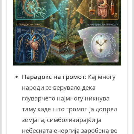
Парадокс на громот:
Кај многу
народи се верувало дека
глуварчето најмногу никнува
таму каде што громот ја допрел
земјата, симболизирајќи ја
небесната енергија заробена во