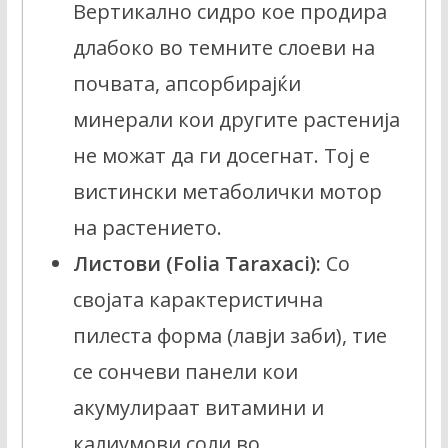
Вертикално сидро кое продира
длабоко во темните слоеви на
почвата, апсорбирајќи
минерали кои другите растенија
не можат да ги досегнат. Тој е
вистински метаболички мотор
на растението.
Листови (Folia Taraxaci):
Со
својата карактеристична
пилеста форма (лавји заби), тие
се сончеви панели кои
акумулираат витамини и
калиумови соли во